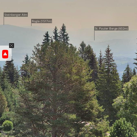
Steinberger Alm
Rogla (1517m)
St. Pauler Berge (602m)